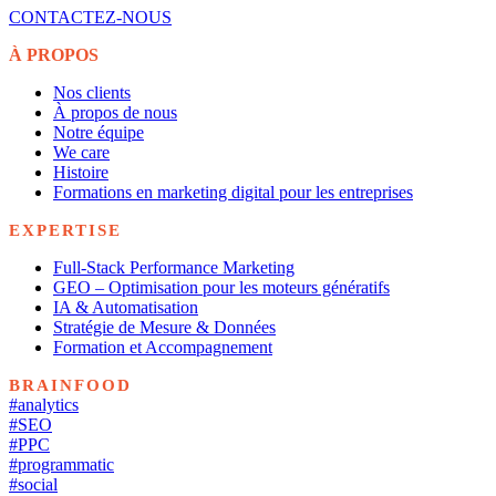
CONTACTEZ-NOUS
À PROPOS
Nos clients
À propos de nous
Notre équipe
We care
Histoire
Formations en marketing digital pour les entreprises
EXPERTISE
Full-Stack Performance Marketing
GEO – Optimisation pour les moteurs génératifs
IA & Automatisation
Stratégie de Mesure & Données
Formation et Accompagnement
BRAINFOOD
#analytics
#SEO
#PPC
#programmatic
#social