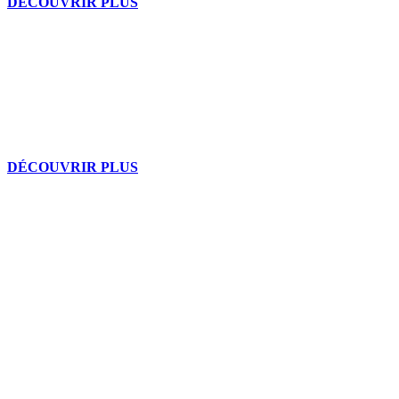
DÉCOUVRIR PLUS
WeCare
Respect de l’environnement – Valeurs humaines – Santé –
Développement personnel
DÉCOUVRIR PLUS
Progresser ensemble?
Nous aidons les entreprises ambitieuses à optimiser leurs efforts en
marketing digital. Vous pouvez nous considérer comme le