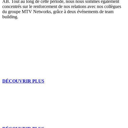
AB. Tout au long de cette période, nous nous sommes également
concentrés sur le renforcement de nos relations avec nos collègues
du groupe MTV Networks, grâce à deux événements de team
building.
Notre équipe
Ceux qui font fonctionner votre stratégie digitale.
DÉCOUVRIR PLUS
Histoire
Quelques étapes de notre parcours