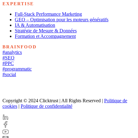
EXPERTISE
Full-Stack Performance Marketing
GEO – Optimisation pour les moteurs génératifs
IA & Automatisation
Stratégie de Mesure & Données
Formation et Accompagnement
BRAINFOOD
#analytics
#SEO
#PPC
#programmatic
#social
Copyright © 2024 Clicktrust | All Rights Reserved |
Politique de
cookies
|
Politique de confidentialité