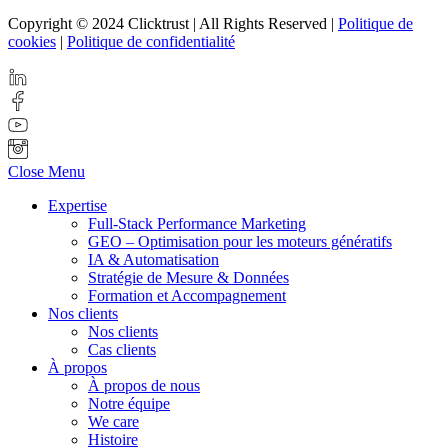
Copyright © 2024 Clicktrust | All Rights Reserved |
Politique de
cookies
|
Politique de confidentialité
Close Menu
Expertise
Full-Stack Performance Marketing
GEO – Optimisation pour les moteurs génératifs
IA & Automatisation
Stratégie de Mesure & Données
Formation et Accompagnement
Nos clients
Nos clients
Cas clients
À propos
À propos de nous
Notre équipe
We care
Histoire