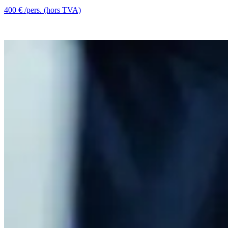
400 € /pers. (hors TVA)