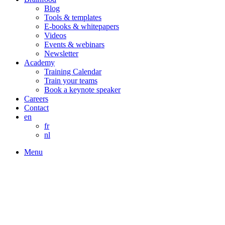
Blog
Tools & templates
E-books & whitepapers
Videos
Events & webinars
Newsletter
Academy
Training Calendar
Train your teams
Book a keynote speaker
Careers
Contact
en
fr
nl
Menu
L’IA generative pour les