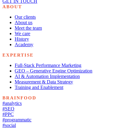
GET IN TOUCH
ABOUT
Our clients
About us
Meet the team
We care
History
Academy
EXPERTISE
Full-Stack Performance Marketing
GEO – Generative Engine Optimization
AI & Automation Implementation
Measurement & Data Strategy
Training and Enablement
BRAINFOOD
#analytics
#SEO
#PPC
#programmatic
#social