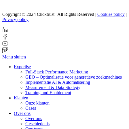
Copyright © 2024 Clicktrust | All Rights Reserved |
Cookies policy
|
Privacy policy
Menu sluiten
Expertise
Full-Stack Performance Marketing
GEO – Optimalisatie voor generatieve zoekmachines
Implementatie AI & Automatisering
Measurement & Data Strategy
Training and Enablement
Klanten
Onze klanten
Cases
Over ons
Over ons
Geschiedenis
Ons team