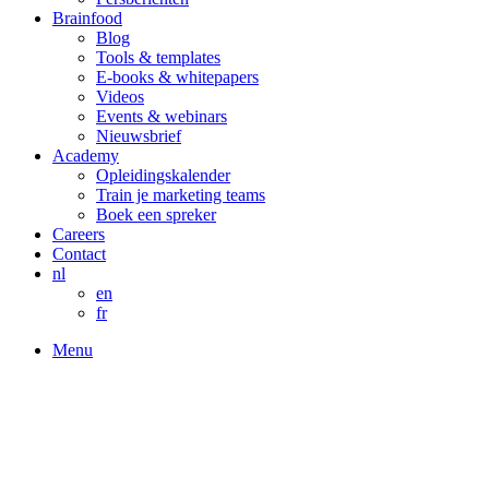
Brainfood
Blog
Tools & templates
E-books & whitepapers
Videos
Events & webinars
Nieuwsbrief
Academy
Opleidingskalender
Train je marketing teams
Boek een spreker
Careers
Contact
nl
en
fr
Menu