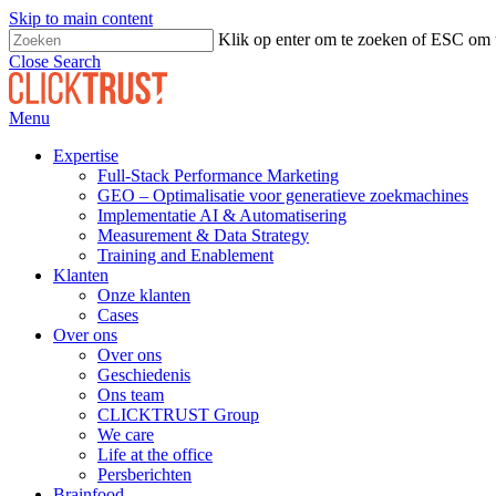
Skip to main content
Klik op enter om te zoeken of ESC om t
Close Search
Menu
Expertise
Full-Stack Performance Marketing
GEO – Optimalisatie voor generatieve zoekmachines
Implementatie AI & Automatisering
Measurement & Data Strategy
Training and Enablement
Klanten
Onze klanten
Cases
Over ons
Over ons
Geschiedenis
Ons team
CLICKTRUST Group
We care
Life at the office
Persberichten
Brainfood