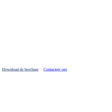
Oplei
Onze experts maken al 10 jaren d
Download de brochure
Contacteer ons