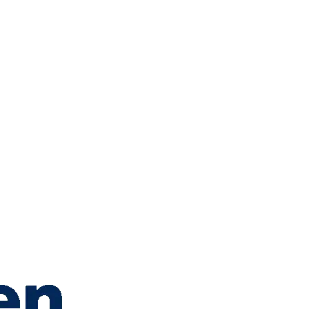
onversietracking wilt verbeteren of successvollere online 
focussen op jouw doelstellingen.