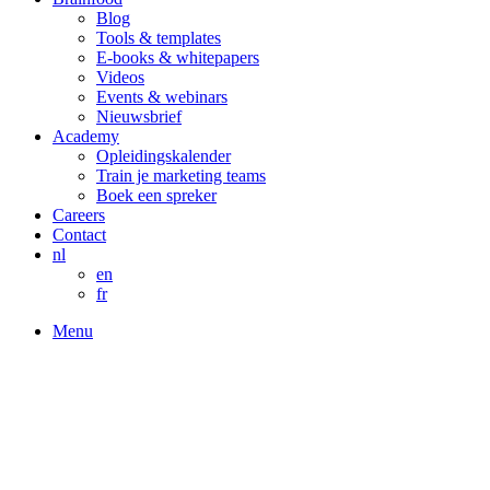
Blog
Tools & templates
E-books & whitepapers
Videos
Events & webinars
Nieuwsbrief
Academy
Opleidingskalender
Train je marketing teams
Boek een spreker
Careers
Contact
nl
en
fr
Menu