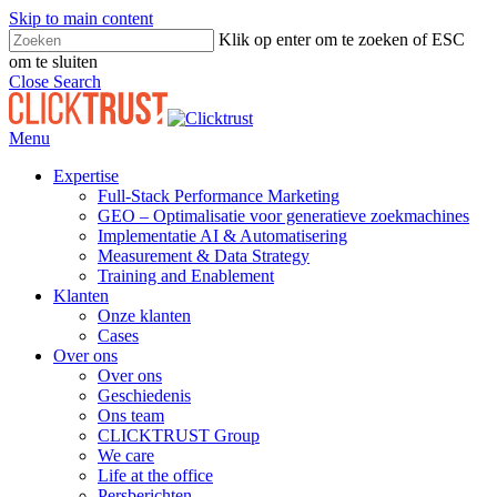
Skip to main content
Klik op enter om te zoeken of ESC
om te sluiten
Close Search
Menu
Expertise
Full-Stack Performance Marketing
GEO – Optimalisatie voor generatieve zoekmachines
Implementatie AI & Automatisering
Measurement & Data Strategy
Training and Enablement
Klanten
Onze klanten
Cases
Over ons
Over ons
Geschiedenis
Ons team
CLICKTRUST Group
We care
Life at the office
Persberichten