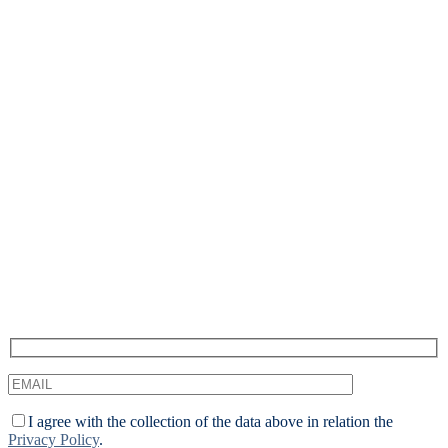
Ontvang onze inzichten rechtstreeks in je
inbox
We duiken regelmatig in actuele onderwerpen op het gebied
van digitale marketing en delen onze inzichten graag met jou.
I agree with the collection of the data above in relation the
Privacy Policy
.