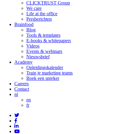
CLICKTRUST Group
We care
Life at the office
Persberichten
Brainfood
Blog
Tools & templates
E-books & whitepapers
Videos
Events & webinars
Nieuwsbrief
Academy
Opleidingskalender
Train je marketing teams
Boek een spreker
Careers
Contact
nl
en
fr