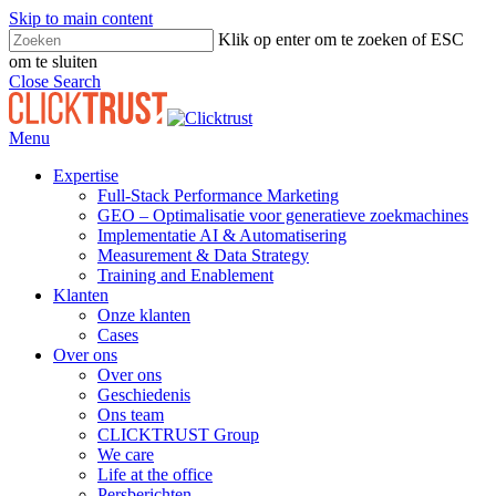
Skip to main content
Klik op enter om te zoeken of ESC
om te sluiten
Close Search
Menu
Expertise
Full-Stack Performance Marketing
GEO – Optimalisatie voor generatieve zoekmachines
Implementatie AI & Automatisering
Measurement & Data Strategy
Training and Enablement
Klanten
Onze klanten
Cases
Over ons
Over ons
Geschiedenis
Ons team
CLICKTRUST Group
We care
Life at the office
Persberichten