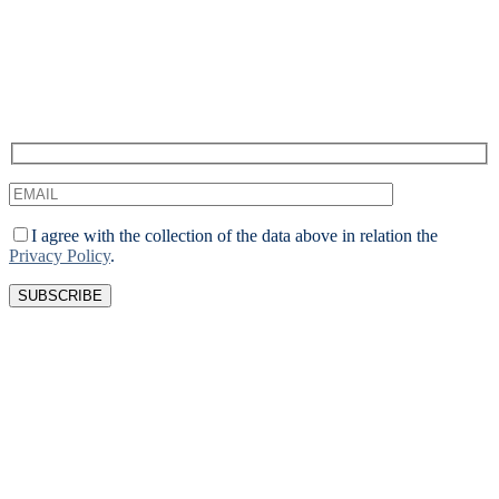
We duiken regelmatig in actuele onderwerpen op het gebied
van digitale marketing en delen onze inzichten graag met jou.
I agree with the collection of the data above in relation the
Privacy Policy
.