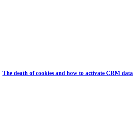
The death of cookies and how to activate CRM data
Ontvang onze inzichten rechtstreeks in je
inbox