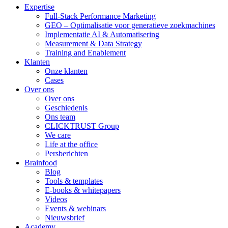
Expertise
Full-Stack Performance Marketing
GEO – Optimalisatie voor generatieve zoekmachines
Implementatie AI & Automatisering
Measurement & Data Strategy
Training and Enablement
Klanten
Onze klanten
Cases
Over ons
Over ons
Geschiedenis
Ons team
CLICKTRUST Group
We care
Life at the office
Persberichten
Brainfood
Blog
Tools & templates
E-books & whitepapers
Videos
Events & webinars
Nieuwsbrief
Academy