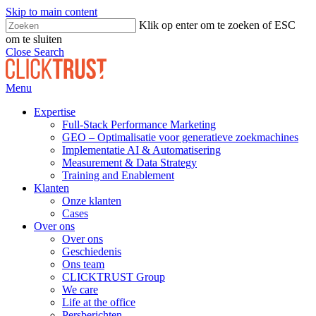
Skip to main content
Klik op enter om te zoeken of ESC
om te sluiten
Close Search
Menu
Expertise
Full-Stack Performance Marketing
GEO – Optimalisatie voor generatieve zoekmachines
Implementatie AI & Automatisering
Measurement & Data Strategy
Training and Enablement
Klanten
Onze klanten
Cases
Over ons
Over ons
Geschiedenis
Ons team
CLICKTRUST Group
We care
Life at the office
Persberichten