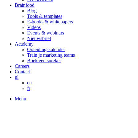
Brainfood
Blog
Tools & templates
E-books & whitepapers
Videos
Events & webinars
Nieuwsbrief
Academy
Opleidingskalender
Train je marketing teams
Boek een spreker
Careers
Contact
nl
en
fr
Menu