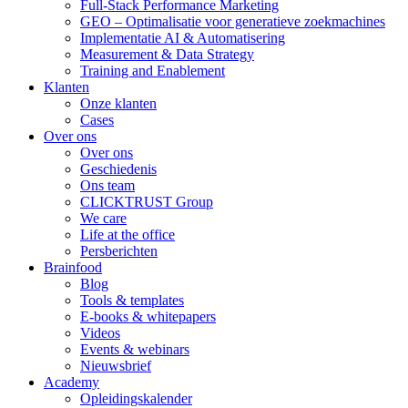
Full-Stack Performance Marketing
GEO – Optimalisatie voor generatieve zoekmachines
Implementatie AI & Automatisering
Measurement & Data Strategy
Training and Enablement
Klanten
Onze klanten
Cases
Over ons
Over ons
Geschiedenis
Ons team
CLICKTRUST Group
We care
Life at the office
Persberichten
Brainfood
Blog
Tools & templates
E-books & whitepapers
Videos
Events & webinars
Nieuwsbrief
Academy
Opleidingskalender