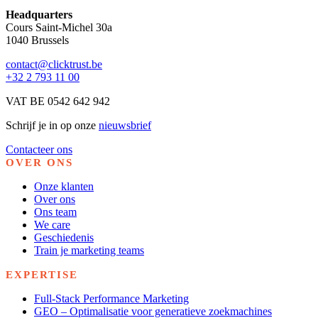
Headquarters
Cours Saint-Michel 30a
1040 Brussels
contact@clicktrust.be
+32 2 793 11 00
VAT BE 0542 642 942
Schrijf je in op onze
nieuwsbrief
Contacteer ons
OVER ONS
Onze klanten
Over ons
Ons team
We care
Geschiedenis
Train je marketing teams
EXPERTISE
Full-Stack Performance Marketing
GEO – Optimalisatie voor generatieve zoekmachines