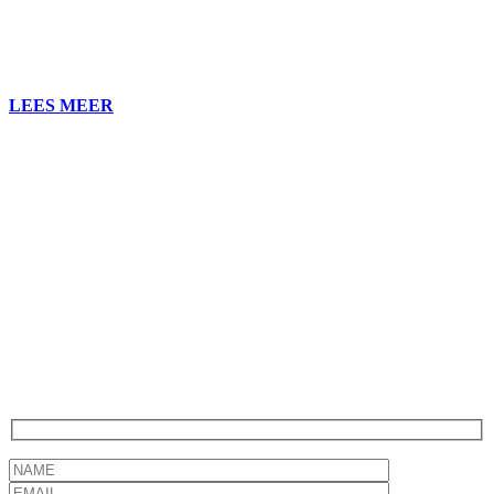
Planet – People – Health – Personal Development
LEES MEER
Samen vooruitgang boeken?
Wij helpen ambitieuze bedrijven bij het schalen van hun inkomsten
uit digitale media. Zie ons al een verlengstuk van je in-house team.