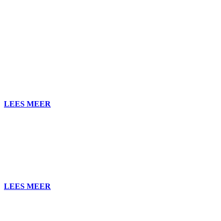
Ontmoet het team
Zij zetten je digitale strategie om in actie.
LEES MEER
Geschiedenis
Hoe we zo ver gekomen zijn
LEES MEER
WeCare