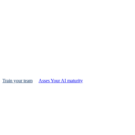
The Nex
We combine performance marketing and AI implementa
Train your team
Asses Your AI maturity