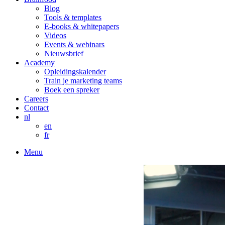
Blog
Tools & templates
E-books & whitepapers
Videos
Events & webinars
Nieuwsbrief
Academy
Opleidingskalender
Train je marketing teams
Boek een spreker
Careers
Contact
nl
en
fr
Menu