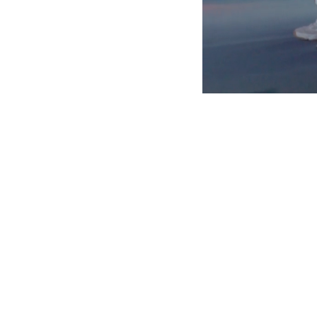
<
The Nex