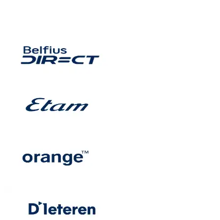
Van media tot creatie, van tagging tot dashboards —