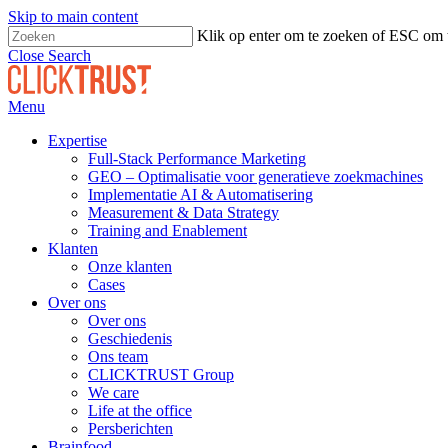
Skip to main content
Klik op enter om te zoeken of ESC om t
Close Search
Menu
Expertise
Full-Stack Performance Marketing
GEO – Optimalisatie voor generatieve zoekmachines
Implementatie AI & Automatisering
Measurement & Data Strategy
Training and Enablement
Klanten
Onze klanten
Cases
Over ons
Over ons
Geschiedenis
Ons team
CLICKTRUST Group
We care
Life at the office
Persberichten
Brainfood