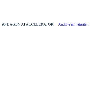
Wij combineren uitvoering, training en AI-impleme
90-DAGEN AI ACCELERATOR
Audit je ai maturiteit