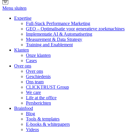
Menu sluiten
Expertise
Full-Stack Performance Marketing
GEO – Optimalisatie voor generatieve zoekmachines
Implementatie AI & Automatisering
Measurement & Data Strategy
Training and Enablement
Klanten
Onze klanten
Cases
Over ons
Over ons
Geschiedenis
Ons team
CLICKTRUST Group
We care
Life at the office
Persberichten
Brainfood
Blog
Tools & templates
E-books & whitepapers
Videos