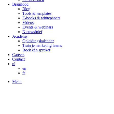
Brainfood
Blog
Tools & templates
E-books & whitepapers
Videos
Events & webinars
Nieuwsbrief
Academy
Opleidingskalender
Train je marketing teams
Boek een spreker
Careers
Contact
nl
en
fr
Menu