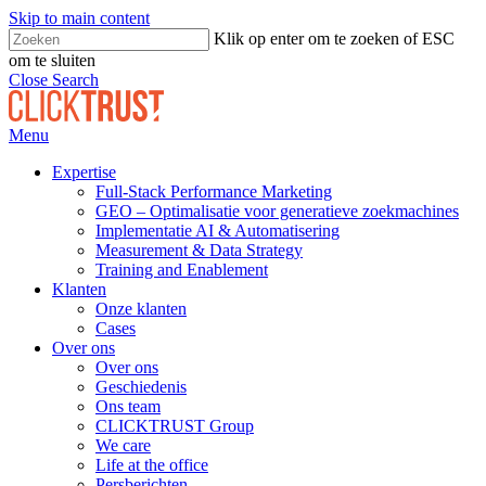
Skip to main content
Klik op enter om te zoeken of ESC
om te sluiten
Close Search
Menu
Expertise
Full-Stack Performance Marketing
GEO – Optimalisatie voor generatieve zoekmachines
Implementatie AI & Automatisering
Measurement & Data Strategy
Training and Enablement
Klanten
Onze klanten
Cases
Over ons
Over ons
Geschiedenis
Ons team
CLICKTRUST Group
We care
Life at the office
Persberichten