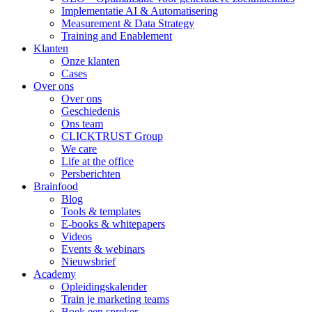
Implementatie AI & Automatisering
Measurement & Data Strategy
Training and Enablement
Klanten
Onze klanten
Cases
Over ons
Over ons
Geschiedenis
Ons team
CLICKTRUST Group
We care
Life at the office
Persberichten
Brainfood
Blog
Tools & templates
E-books & whitepapers
Videos
Events & webinars
Nieuwsbrief
Academy
Opleidingskalender
Train je marketing teams
Boek een spreker