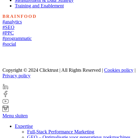
Measurement & Data Strategy
Training and Enablement
BRAINFOOD
#analytics
#SEO
#PPC
#programmatic
#social
Copyright © 2024 Clicktrust | All Rights Reserved |
Cookies policy
|
Privacy policy
Menu sluiten
Expertise
Full-Stack Performance Marketing
GEO – Optimalisatie voor generatieve zoekmachines