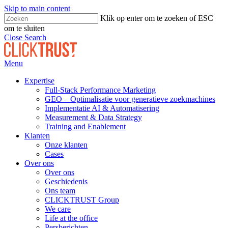
Skip to main content
Klik op enter om te zoeken of ESC
om te sluiten
Close Search
Menu
Expertise
Full-Stack Performance Marketing
GEO – Optimalisatie voor generatieve zoekmachines
Implementatie AI & Automatisering
Measurement & Data Strategy
Training and Enablement
Klanten
Onze klanten
Cases
Over ons
Over ons
Geschiedenis
Ons team
CLICKTRUST Group
We care
Life at the office
Persberichten