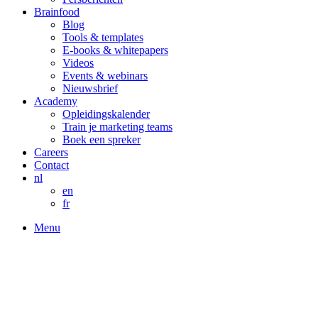
Brainfood
Blog
Tools & templates
E-books & whitepapers
Videos
Events & webinars
Nieuwsbrief
Academy
Opleidingskalender
Train je marketing teams
Boek een spreker
Careers
Contact
nl
en
fr
Menu