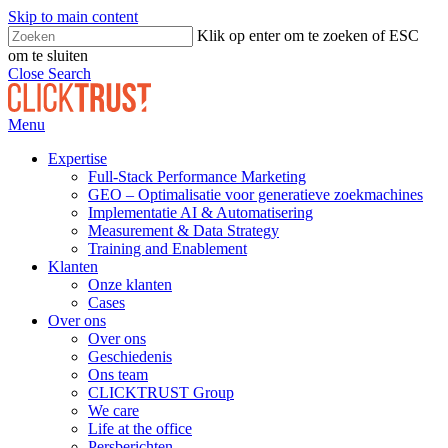
Skip to main content
Klik op enter om te zoeken of ESC
om te sluiten
Close Search
Menu
Expertise
Full-Stack Performance Marketing
GEO – Optimalisatie voor generatieve zoekmachines
Implementatie AI & Automatisering
Measurement & Data Strategy
Training and Enablement
Klanten
Onze klanten
Cases
Over ons
Over ons
Geschiedenis
Ons team
CLICKTRUST Group
We care
Life at the office
Persberichten