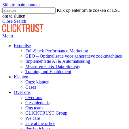
Skip to main content
Klik op enter om te zoeken of ESC
om te sluiten
Close Search
Menu
Expertise
Full-Stack Performance Marketing
GEO – Optimalisatie voor generatieve zoekmachines
Implementatie AI & Automatisering
Measurement & Data Strategy
Training and Enablement
Klanten
Onze klanten
Cases
Over ons
Over ons
Geschiedenis
Ons team
CLICKTRUST Group
We care
Life at the office
Persberichten