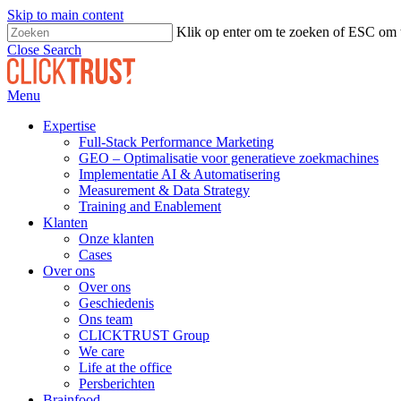
Skip to main content
Klik op enter om te zoeken of ESC om t
Close Search
Menu
Expertise
Full-Stack Performance Marketing
GEO – Optimalisatie voor generatieve zoekmachines
Implementatie AI & Automatisering
Measurement & Data Strategy
Training and Enablement
Klanten
Onze klanten
Cases
Over ons
Over ons
Geschiedenis
Ons team
CLICKTRUST Group
We care
Life at the office
Persberichten
Brainfood