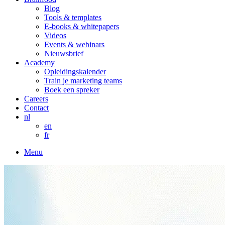
Blog
Tools & templates
E-books & whitepapers
Videos
Events & webinars
Nieuwsbrief
Academy
Opleidingskalender
Train je marketing teams
Boek een spreker
Careers
Contact
nl
en
fr
Menu