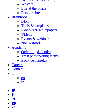
We care
Life at the office
Persberichten
Brainfood
Blog
Tools & templates
E-books & whitepapers
Videos
Events & webinars
Nieuwsbrief
Academy
Opleidingskalender
Train je marketing teams
Boek een spreker
Careers
Contact
nl
en
fr