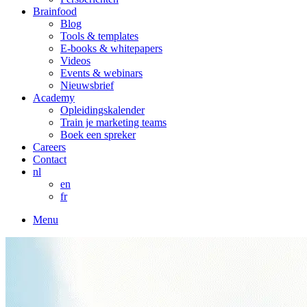
Brainfood
Blog
Tools & templates
E-books & whitepapers
Videos
Events & webinars
Nieuwsbrief
Academy
Opleidingskalender
Train je marketing teams
Boek een spreker
Careers
Contact
nl
en
fr
Menu