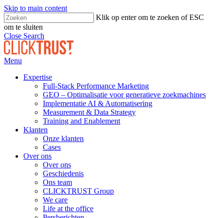
Skip to main content
Klik op enter om te zoeken of ESC
om te sluiten
Close Search
Menu
Expertise
Full-Stack Performance Marketing
GEO – Optimalisatie voor generatieve zoekmachines
Implementatie AI & Automatisering
Measurement & Data Strategy
Training and Enablement
Klanten
Onze klanten
Cases
Over ons
Over ons
Geschiedenis
Ons team
CLICKTRUST Group
We care
Life at the office
Persberichten