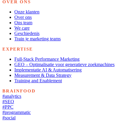
OVER ONS
Onze klanten
Over ons
Ons team
We care
Geschiedenis
Train je marketing teams
EXPERTISE
Full-Stack Performance Marketing
GEO – Optimalisatie voor generatieve zoekmachines
Implementatie AI & Automatisering
Measurement & Data Strategy
Training and Enablement
BRAINFOOD
#analytics
#SEO
#PPC
#programmatic
#social