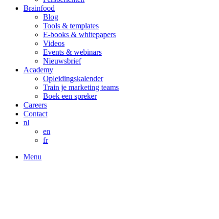
Brainfood
Blog
Tools & templates
E-books & whitepapers
Videos
Events & webinars
Nieuwsbrief
Academy
Opleidingskalender
Train je marketing teams
Boek een spreker
Careers
Contact
nl
en
fr
Menu