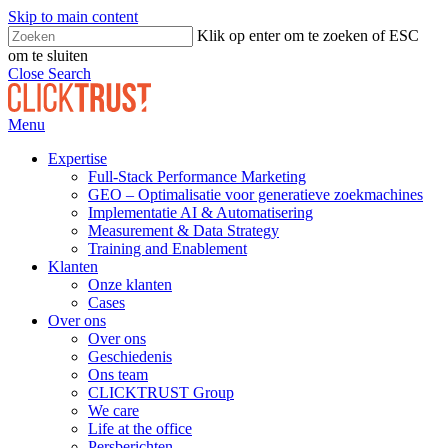
Skip to main content
Klik op enter om te zoeken of ESC
om te sluiten
Close Search
Menu
Expertise
Full-Stack Performance Marketing
GEO – Optimalisatie voor generatieve zoekmachines
Implementatie AI & Automatisering
Measurement & Data Strategy
Training and Enablement
Klanten
Onze klanten
Cases
Over ons
Over ons
Geschiedenis
Ons team
CLICKTRUST Group
We care
Life at the office
Persberichten