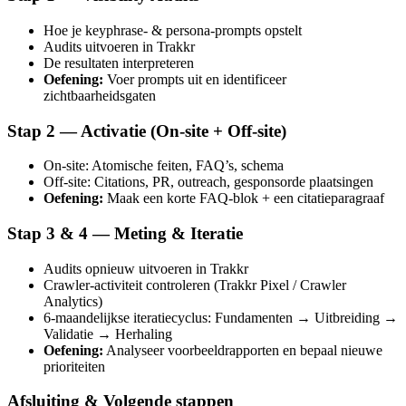
Hoe je keyphrase- & persona-prompts opstelt
Audits uitvoeren in Trakkr
De resultaten interpreteren
Oefening:
Voer prompts uit en identificeer
zichtbaarheidsgaten
Stap 2 — Activatie (On-site + Off-site)
On-site: Atomische feiten, FAQ’s, schema
Off-site: Citations, PR, outreach, gesponsorde plaatsingen
Oefening:
Maak een korte FAQ-blok + een citatieparagraaf
Stap 3 & 4 — Meting & Iteratie
Audits opnieuw uitvoeren in Trakkr
Crawler-activiteit controleren (Trakkr Pixel / Crawler
Analytics)
6-maandelijkse iteratiecyclus: Fundamenten → Uitbreiding →
Validatie → Herhaling
Oefening:
Analyseer voorbeeldrapporten en bepaal nieuwe
prioriteiten
Afsluiting & Volgende stappen