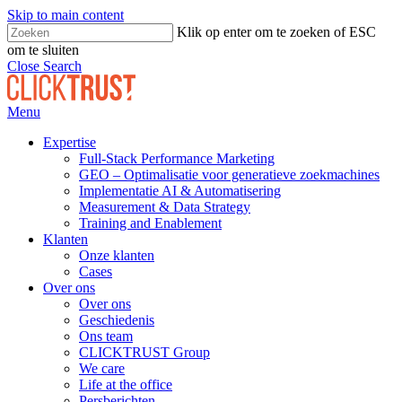
Skip to main content
Klik op enter om te zoeken of ESC
om te sluiten
Close Search
Menu
Expertise
Full-Stack Performance Marketing
GEO – Optimalisatie voor generatieve zoekmachines
Implementatie AI & Automatisering
Measurement & Data Strategy
Training and Enablement
Klanten
Onze klanten
Cases
Over ons
Over ons
Geschiedenis
Ons team
CLICKTRUST Group
We care
Life at the office
Persberichten