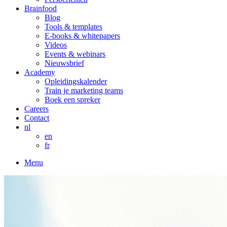
Brainfood
Blog
Tools & templates
E-books & whitepapers
Videos
Events & webinars
Nieuwsbrief
Academy
Opleidingskalender
Train je marketing teams
Boek een spreker
Careers
Contact
nl
en
fr
Menu