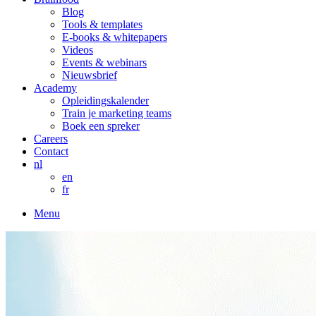
Blog
Tools & templates
E-books & whitepapers
Videos
Events & webinars
Nieuwsbrief
Academy
Opleidingskalender
Train je marketing teams
Boek een spreker
Careers
Contact
nl
en
fr
Menu