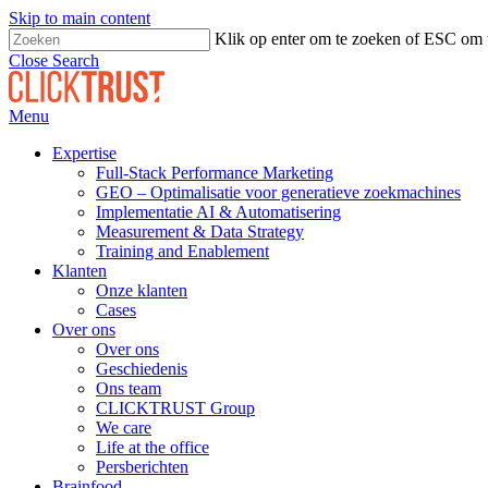
Skip to main content
Klik op enter om te zoeken of ESC om t
Close Search
Menu
Expertise
Full-Stack Performance Marketing
GEO – Optimalisatie voor generatieve zoekmachines
Implementatie AI & Automatisering
Measurement & Data Strategy
Training and Enablement
Klanten
Onze klanten
Cases
Over ons
Over ons
Geschiedenis
Ons team
CLICKTRUST Group
We care
Life at the office
Persberichten
Brainfood