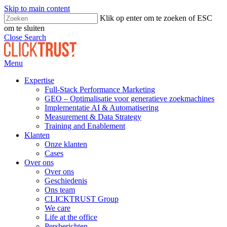
Skip to main content
Klik op enter om te zoeken of ESC
om te sluiten
Close Search
Menu
Expertise
Full-Stack Performance Marketing
GEO – Optimalisatie voor generatieve zoekmachines
Implementatie AI & Automatisering
Measurement & Data Strategy
Training and Enablement
Klanten
Onze klanten
Cases
Over ons
Over ons
Geschiedenis
Ons team
CLICKTRUST Group
We care
Life at the office
Persberichten