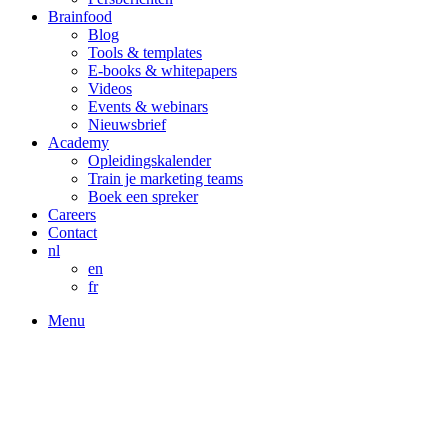
Brainfood
Blog
Tools & templates
E-books & whitepapers
Videos
Events & webinars
Nieuwsbrief
Academy
Opleidingskalender
Train je marketing teams
Boek een spreker
Careers
Contact
nl
en
fr
Menu