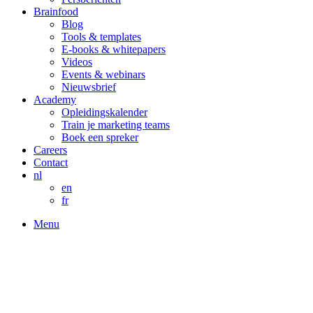
Brainfood
Blog
Tools & templates
E-books & whitepapers
Videos
Events & webinars
Nieuwsbrief
Academy
Opleidingskalender
Train je marketing teams
Boek een spreker
Careers
Contact
nl
en
fr
Menu