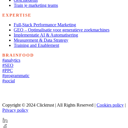
Geschiedenis
Train je marketing teams
EXPERTISE
Full-Stack Performance Marketing
GEO – Optimalisatie voor generatieve zoekmachines
Implementatie AI & Automatisering
Measurement & Data Strategy
Training and Enablement
BRAINFOOD
#analytics
#SEO
#PPC
#programmatic
#social
Copyright © 2024 Clicktrust | All Rights Reserved |
Cookies policy
|
Privacy policy