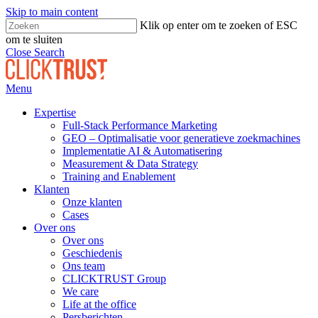
Skip to main content
Klik op enter om te zoeken of ESC
om te sluiten
Close Search
Menu
Expertise
Full-Stack Performance Marketing
GEO – Optimalisatie voor generatieve zoekmachines
Implementatie AI & Automatisering
Measurement & Data Strategy
Training and Enablement
Klanten
Onze klanten
Cases
Over ons
Over ons
Geschiedenis
Ons team
CLICKTRUST Group
We care
Life at the office
Persberichten