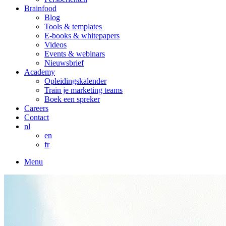
Brainfood
Blog
Tools & templates
E-books & whitepapers
Videos
Events & webinars
Nieuwsbrief
Academy
Opleidingskalender
Train je marketing teams
Boek een spreker
Careers
Contact
nl
en
fr
Menu