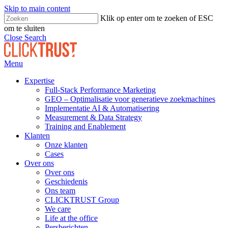
Skip to main content
Klik op enter om te zoeken of ESC
om te sluiten
Close Search
Menu
Expertise
Full-Stack Performance Marketing
GEO – Optimalisatie voor generatieve zoekmachines
Implementatie AI & Automatisering
Measurement & Data Strategy
Training and Enablement
Klanten
Onze klanten
Cases
Over ons
Over ons
Geschiedenis
Ons team
CLICKTRUST Group
We care
Life at the office
Persberichten