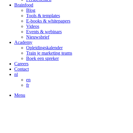
Brainfood
Blog
Tools & templates
E-books & whitepapers
Videos
Events & webinars
Nieuwsbrief
Academy
Opleidingskalender
Train je marketing teams
Boek een spreker
Careers
Contact
nl
en
fr
Menu