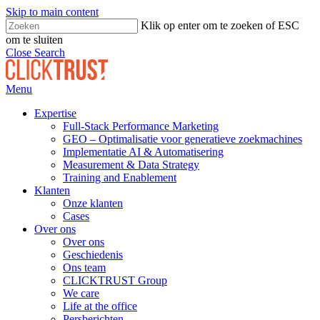
Skip to main content
Klik op enter om te zoeken of ESC
om te sluiten
Close Search
Menu
Expertise
Full-Stack Performance Marketing
GEO – Optimalisatie voor generatieve zoekmachines
Implementatie AI & Automatisering
Measurement & Data Strategy
Training and Enablement
Klanten
Onze klanten
Cases
Over ons
Over ons
Geschiedenis
Ons team
CLICKTRUST Group
We care
Life at the office
Persberichten