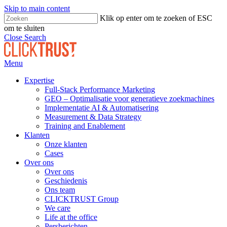
Skip to main content
Klik op enter om te zoeken of ESC
om te sluiten
Close Search
Menu
Expertise
Full-Stack Performance Marketing
GEO – Optimalisatie voor generatieve zoekmachines
Implementatie AI & Automatisering
Measurement & Data Strategy
Training and Enablement
Klanten
Onze klanten
Cases
Over ons
Over ons
Geschiedenis
Ons team
CLICKTRUST Group
We care
Life at the office
Persberichten