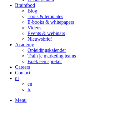
Brainfood
Blog
Tools & templates
E-books & whitepapers
Videos
Events & webinars
Nieuwsbrief
Academy
Opleidingskalender
Train je marketing teams
Boek een spreker
Careers
Contact
nl
en
fr
Menu