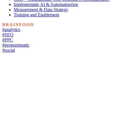
Implementatie AI & Automatisering
Measurement & Data Strategy
Training and Enablement
BRAINFOOD
#analytics
#SEO
#PPC
#programmatic
#social
Copyright © 2024 Clicktrust | All Rights Reserved |
Cookies policy
|
Privacy policy
Share
Tweet
Share
Menu sluiten