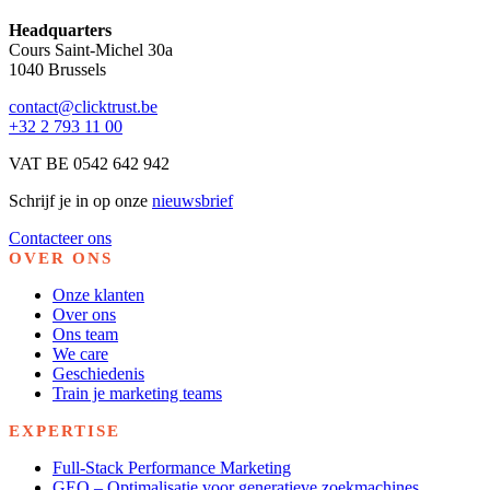
Headquarters
Cours Saint-Michel 30a
1040 Brussels
contact@clicktrust.be
+32 2 793 11 00
VAT BE 0542 642 942
Schrijf je in op onze
nieuwsbrief
Contacteer ons
OVER ONS
Onze klanten
Over ons
Ons team
We care
Geschiedenis
Train je marketing teams
EXPERTISE
Full-Stack Performance Marketing
GEO – Optimalisatie voor generatieve zoekmachines