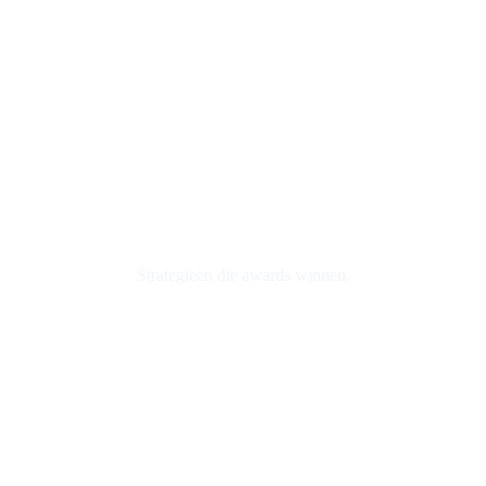
Digital media strategie
&
Training
Strategieën die awards winnen.