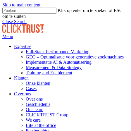
Skip to main content
Klik op enter om te zoeken of ESC
om te sluiten
Close Search
Menu
Expertise
Full-Stack Performance Marketing
GEO – Optimalisatie voor generatieve zoekmachines
Implementatie AI & Automatisering
Measurement & Data Strategy
Training and Enablement
Klanten
Onze klanten
Cases
Over ons
Over ons
Geschiedenis
Ons team
CLICKTRUST Group
We care
Life at the office
Persberichten