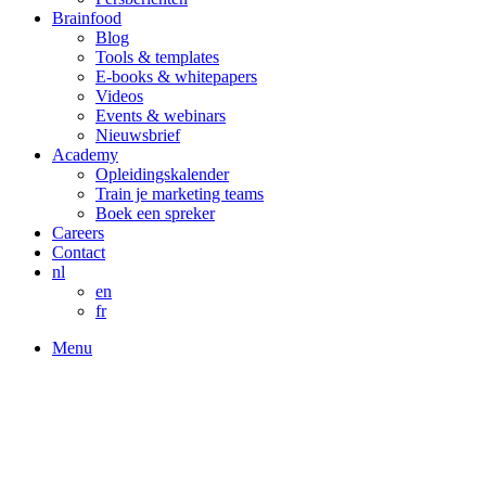
Brainfood
Blog
Tools & templates
E-books & whitepapers
Videos
Events & webinars
Nieuwsbrief
Academy
Opleidingskalender
Train je marketing teams
Boek een spreker
Careers
Contact
nl
en
fr
Menu